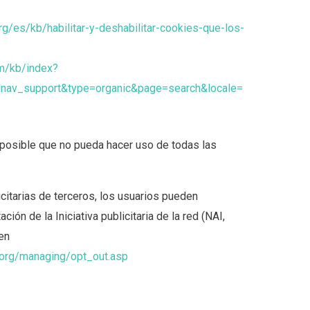
org/es/kb/habilitar-y-deshabilitar-cookies-que-los-
om/kb/index?
nav_support&type=organic&page=search&locale=
 posible que no pueda hacer uso de todas las
icitarias de terceros, los usuarios pueden
ación de la Iniciativa publicitaria de la red (NAI,
en
.org/managing/opt_out.asp