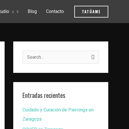
TATÚAME
tudio
Blog
Contacto
B
u
s
c
Entradas recientes
a
r
Cuidado y Curación de Piercings en
p
Zaragoza
o