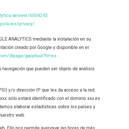
alytics/answer/6004245
policies/privacy/
GLE ANALYTICS mediante la instalación en su
tación creado por Google y disponible en el
e.com/dlpage/gaoptout?hl=es
u navegación que pueden ser objeto de análisis
I) y/o dirección IP que les da acceso a la red.
xxx sólo estará identificado con el dominio xxx.es
odemos elaborar estadísticas sobre los países y
nuestro web.
eb. Ello nos permite averiguar las horas de más